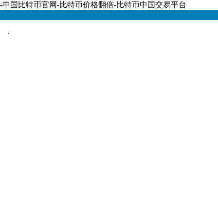
-中国比特币官网-比特币价格翻倍-比特币中国交易平台