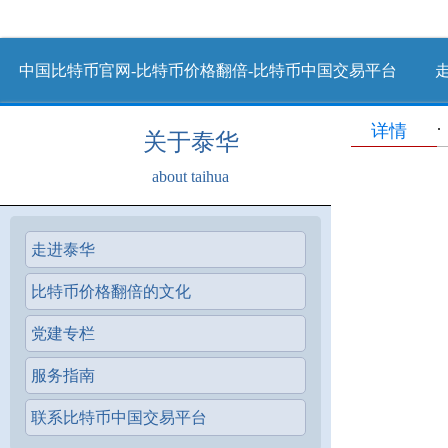
中国比特币官网-比特币价格翻倍-比特币中国交易平台
详情
联系比特币中国交易平台
关于泰华
about taihua
走进泰华
比特币价格翻倍的文化
党建专栏
服务指南
联系比特币中国交易平台